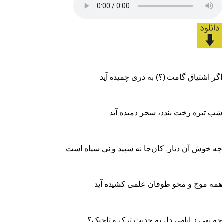
اگر اشتیاق گامت (؟) به دری چمیده آید
شب تیره رخت بندد، سحر دمیده آید
چه خوش آن دیار، کان‌جا نه سپید و نی سیاه است‌
همه موج و محو طوفان علمی کشیده آید
چه نهی ز ابلهی دل به حدیث ترک و تاجیک؟‌