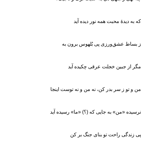
که به دیدۀ محبت همه نور دیده آید
ز بساط عشق‌ورزی پی بُلهوس برون به
مگر از جبین خجلت عرقی چکیده آید
من و تو ز سر بدر کن‌، نه من و نه توست اینجا
نرسیده «من» به جایی که (؟) «ما» رسیده آید
پی زندگی راحت تو بنای جنگ بر کن‌