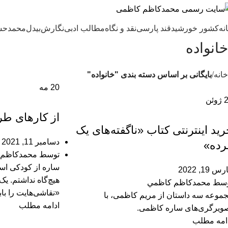
نه
کشور خورشید
قند پارسی
نقد و نگاه
مطالب ادبی
نگارش
بیدل
محمدحس
خانواده
خانه
بایگانی بر اساس دسته بندی "خانواده"
20
مه
ژوئن
خانواده
,
خانواده
مطالب گوناگون
از کارهای ط
ید اینترنتی کتاب «ناگفته‌های یک
دسامبر 11, 2021
رده»
توسط
محمدكاظم 
ساره از کودکی اس
س 19, 2022
هیچ‌گاه نداشتم. یک 
وسط
محمدكاظم كاظمي
«نقاشی‌هایت را باب
موعه سه داستان از مریم کاظمی، با
ادامه مطلب
ویرگری‌های ساره کاظمی.
امه مطلب