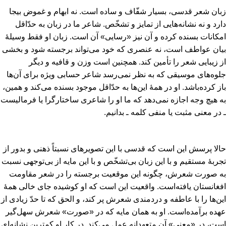
زبان شعر قدسی‌، بسیار شفّاف و ساده است‌. نه ابهام و غموض بیجا
دارد و نه نشانه‌هایی از تمایز و تشخّص‌. شاعر ما در زبان به حدّاقل
امکانات بسنده کرده و آن نیز «رسایی‌» آن است‌. زبان او فقط وسیلۀ
بیان عواطف است‌، نه عنصری که خود می‌تواند برجسته شود و بخشی
از زیبایی شعر را تأمین کند. همچنین است وزن و قافیه و دیگر
جلوه‌های موسیقی که به نظر نمی‌رسد شاعر حسابی ویژه برای آن‌ها
باز کرده‌باشد. او در همۀ این‌ها به حدّاقل موجود بسنده می‌کند و همین‌،
به هیچ وجه اجازه نمی‌دهد که ما او را شاعری ساختارگرا یا فرمالیست
ـ در معنی مثبت یا منفی کلمه ـ بدانیم‌.
حالا پرسش این است که قدسی با این تصویرهای نسبتاً ذهنی و بدور از
تجربۀ مستقیم و با این زبان بی‌تشخّص و با این مایه از بی‌توجهی نسبت
به صورت شعرش‌، چگونه این موقعیت برجسته را در شعر مقاومت
افغانستان یافته‌است‌. واقعیت این است که او کوشیده جای خالی همۀ
این‌ها را با عاطفه و دردمندی شعرش پر کند، و الحق که تا حدّ زیادی از
عهده برآمده‌است‌. او به همان مایه که در «صورت‌» شعرش سهل‌گیر
است‌، در «معنی‌» آن متعهدانه عمل می‌کند. در کار او کمترین نشانه‌ای