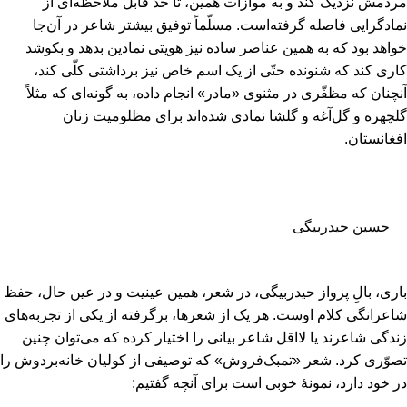
مردمش نزدیک کند و به موازات همین‌، تا حدّ قابل ملاحظه‌ای از
نمادگرایی فاصله گرفته‌است‌. مسلّماً توفیق بیشتر شاعر در آن‌جا
خواهد بود که به همین عناصر ساده نیز هویتی نمادین بدهد و بکوشد
کاری کند که شنونده حتّی از یک اسم خاص نیز برداشتی کلّی کند،
آنچنان که مظفّری در مثنوی «مادر» انجام داده‌، به گونه‌ای که مثلاً
گلچهره و گل‌آغه و گلشا نمادی شده‌اند برای مظلومیت زنان
افغانستان‌.
حسین حیدربیگی
باری‌، بالِ پرواز حیدربیگی‌، در شعر، همین عینیت و در عین حال‌، حفظ
شاعرانگی کلام اوست‌. هر یک از شعرها، برگرفته از یکی از تجربه‌های
زندگی شاعرند یا لااقل شاعر بیانی را اختیار کرده که می‌توان چنین
تصوّری کرد. شعر «تمبک‌فروش‌» که توصیفی از کولیان خانه‌بردوش را
در خود دارد، نمونۀ خوبی است برای آنچه گفتیم‌: