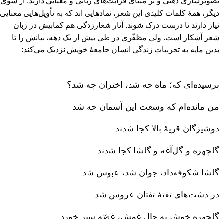
تصویرسازی ذهنی و بر مبنای قرابت‌های زبانی و معنایی دارند. از سوی
دیگر، همۀ کلمات کلیدی این شعر، نمادهایی اند که به تأویل‌هایی معنایی
نیاز دارند تا درست درک شوند. آثار شعارزدگی هم کمابیش در زبان
شعر آشکار است‌. ولی مظفّری در طی بیش از یک دهه‌، بیانش را تا
بدین مایه به تجربیات زندگی انسان جامعۀ خویش نزدیک می‌کند:
پرسیده‌ای که‌؛ ماه چه شد، اختران چه شد؟
من مانده‌ام که وسعت این آسمان چه شد
دوشیزگان قریۀ بالا کجا شدند
گلچهره و گل‌آغه و گلشا کجا شدند
گلشا شکوفه‌داد، جوان شد، عبوس شد
در دشت‌های تفتۀ تفتان عروس شد
گلچهره خوش به حال غمش‌، غصّه سیر خورد