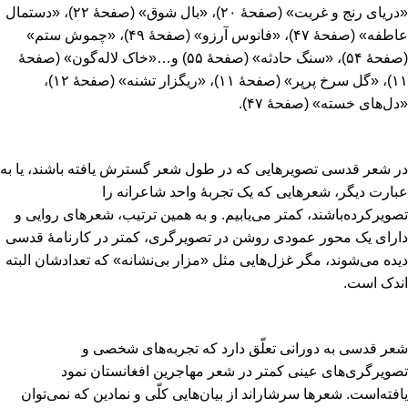
«دریای رنج و غربت‌» (صفحۀ ۲۰)، «بال شوق‌» (صفحۀ ۲۲)، «دستمال
عاطفه‌» (صفحۀ ۴۷)، «فانوس آرزو» (صفحۀ ۴۹)، «چموش ستم‌»
(صفحۀ ۵۴)، «سنگ حادثه‌» (صفحۀ ۵۵) و…«خاک لاله‌گون‌» (صفحۀ
۱۱)، «گل سرخ پرپر» (صفحۀ ۱۱)، «ریگزار تشنه‌» (صفحۀ ۱۲)،
«دل‌های خسته‌» (صفحۀ ۴۷).
در شعر قدسی تصویرهایی که در طول شعر گسترش یافته باشند، یا به
عبارت دیگر، شعرهایی که یک تجربۀ واحد شاعرانه را
تصویرکرده‌باشند، کمتر می‌یابیم‌. و به همین ترتیب‌، شعرهای روایی و
دارای یک محور عمودی روشن در تصویرگری‌، کمتر در کارنامۀ قدسی
دیده می‌شوند، مگر غزل‌هایی مثل «مزار بی‌نشانه‌» که تعدادشان البته
اندک است‌.
شعر قدسی به دورانی تعلّق دارد که تجربه‌های شخصی و
تصویرگری‌های عینی کمتر در شعر مهاجرین افغانستان نمود
یافته‌است‌. شعرها سرشاراند از بیان‌هایی کلّی و نمادین که نمی‌توان