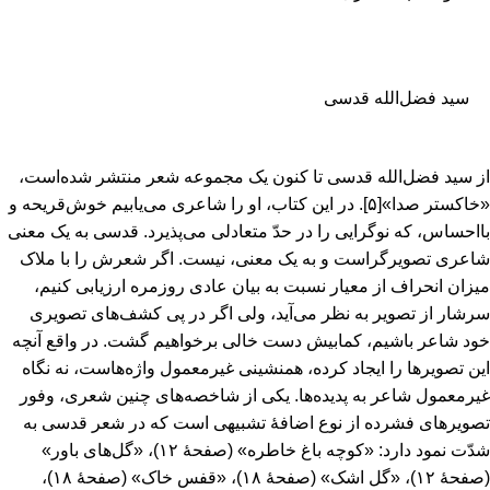
سید فضل‌الله قدسی
از سید فضل‌الله قدسی تا کنون یک مجموعه شعر منتشر شده‌است‌،
«خاکستر صدا»
[۵]
. در این کتاب‌، او را شاعری می‌یابیم خوش‌قریحه و
بااحساس‌، که نوگرایی را در حدّ متعادلی می‌پذیرد. قدسی به یک معنی
شاعری تصویرگراست و به یک معنی‌، نیست‌. اگر شعرش را با ملاک
میزان انحراف از معیار نسبت به بیان عادی روزمره ارزیابی کنیم‌،
سرشار از تصویر به نظر می‌آید، ولی اگر در پی کشف‌های تصویری
خود شاعر باشیم‌، کمابیش دست خالی برخواهیم گشت‌. در واقع آنچه
این تصویرها را ایجاد کرده‌، همنشینی غیرمعمول واژه‌هاست‌، نه نگاه
غیرمعمول شاعر به پدیده‌ها. یکی از شاخصه‌های چنین شعری‌، وفور
تصویرهای فشرده از نوع اضافۀ تشبیهی است که در شعر قدسی به
شدّت نمود دارد: «کوچه باغ خاطره‌» (صفحۀ ۱۲)، «گل‌های باور»
(صفحۀ ۱۲)، «گل اشک‌» (صفحۀ ۱۸)، «قفس خاک‌» (صفحۀ ۱۸)،