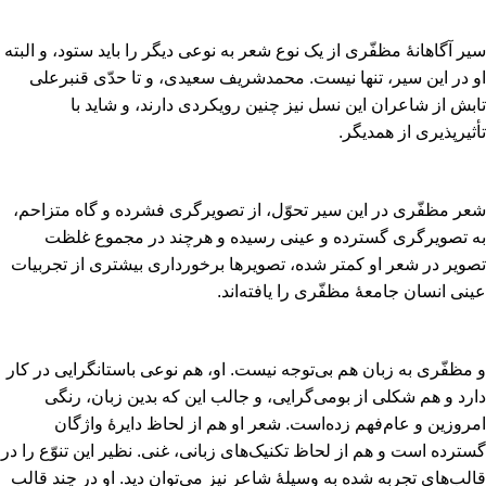
سیر آگاهانۀ مظفّری از یک نوع شعر به نوعی دیگر را باید ستود، و البته
او در این سیر، تنها نیست‌. محمدشریف سعیدی‌، و تا حدّی قنبرعلی
تابش از شاعران این نسل نیز چنین رویکردی دارند، و شاید با
تأثیرپذیری از همدیگر.
شعر مظفّری در این سیر تحوّل‌، از تصویرگری فشرده و گاه متزاحم‌،
به تصویرگری گسترده و عینی رسیده و هرچند در مجموع غلظت
تصویر در شعر او کمتر شده‌، تصویرها برخورداری بیشتری از تجربیات
عینی انسان جامعۀ مظفّری را یافته‌اند.
و مظفّری به زبان هم بی‌توجه نیست‌. او، هم نوعی باستانگرایی در کار
دارد و هم شکلی از بومی‌گرایی‌، و جالب این که بدین زبان‌، رنگی
امروزین و عام‌فهم زده‌است‌. شعر او هم از لحاظ دایرۀ واژگان
گسترده است و هم از لحاظ تکنیک‌های زبانی‌، غنی‌. نظیر این تنوّع را در
قالب‌های تجربه شده به وسیلۀ شاعر نیز می‌توان دید. او در چند قالب