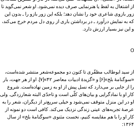
از اشتغال به لفظ یا هنرنمایی صرف دیده نمی‌شود. او شعر نمی‌گوید تا
زور بازوی شاعری خود را نشان دهد؛ بلکه این زور بازو را ـ بدون این
که به نمایش درآورد ـ در برداشتن باری از روی دل مردم خرج می‌کند،
و این نیز بسیار ارزش دارد.
O
از سید ابوطالب مظفّری تا کنون دو مجموعه‌شعر منتشر شده‌است‌،
«سوگنامۀ بلخ»
[۶]
و «گزیدۀ ادبیات معاصر ۴۲»
[۷]
. او از هر جهت‌، بار
را از جایی بر می‌دارد که نسل پیش از او به زمین نهاده‌است‌. شروع
کار او با نمادگرایی و بیان‌های کلّی است و تاحدّی البته شعارزدگی‌. ولی
او در این منزل متوقف نمی‌شود و خیلی سریع‌تر از دیگران‌، شعر را به
عرصۀ تجربه‌های عینی زندگی نزدیک می‌کند. کافی است دو نمونه از
کار او را با هم مقایسه کنیم‌، نخست مثنوی «سوگنامۀ بلخ‌» از سال
۱۳۶۴: