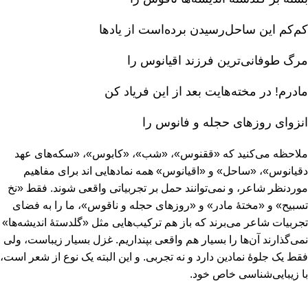
کم‌کم این ساحل‌رسیدن برده‌است از یادها
مرگ طوفانی‌ترین فرزند اقیانوس را
مادرم‌! در مخته‌هایت بعد از این فریاد کن‌
انزوای روزهای حجله و فانوس را
ملاحظه می‌کنید که «ققنوس‌»، «شب‌»، «کابوس‌»، «سکه‌های عهد
دقیانوس‌»، «ساحل‌» و «اقیانوس‌» همه نمادهایی اند برای مفاهیم
موردنظر شاعر، و نمی‌توانند حمل بر تجربیاتی واقعی شوند. فقط «نخ
تسبیح‌» و «مختۀ مادر» و «روزهای حجله و ناقوس‌»، ما را به فضای
تجربیات شاعر می‌برند که باز هم ترکیب‌هایی مثل «گلدستۀ اندیشه‌ها»
نمی‌گذارند آن‌ها را بسیار هم واقعی بپنداریم‌. غزل بسیار زیباست‌، ولی
فقط یک جلوۀ نمادین دارد و نه تجربی‌. و این البته یک نوع از شعر است‌،
با زیبایی‌شناسی خاص خود.