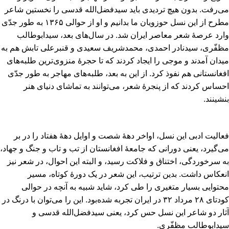
می‌رفت‌. بدون هیچ تردیدی باید سیدفضل‌الله قدسی را نخستین شاعر
مطرح از این نسل حوزویان ما بدانیم و او از حوالی ۱۳۶۵ به طور جدّی
وارد عرصۀ شعر معاصر ایران شد. در سال‌های بعد، سیدابوطالب
مظفّری‌، سیدنادر احمدی‌، محمدشریف سعیدی و قنبرعلی تابش هم به
میدان آمدند و موجی را ایجاد کردند که تا حجرۀ منزوی‌ترین طلبه‌های
افغانستانی هم نفوذ کرد. از این به بعد، طلبه‌های مهاجر به طور جدّی
احساس کردند که از پنجرۀ شعر، می‌توانند به تماشای دنیای هنر
بنشینند.
فعالیت ادبی این نسل‌، اواخر دهۀ شصت و اوایل دهۀ هفتاد را در بر
می‌گیرد، یعنی دورانی که جامعۀ افغانستان از تب و تاب و جنگ و جهاد،
به سرخوردگی‌، اختناق و فلاکت رسید، و البته این احوال‌، در شعر نیز
انعکاس داشت‌. بدین ترتیب‌، این شعر در یک دورۀ کوتاه‌، مسیر
محتوایی بسیار متغیری را طی کرد، شاید شبیه به آنچه در حوالی
کودتای ۲۸ مرداد ۳۲ در ایران تجربه شده‌بود. این را می‌توان با درنگ در
آثار دو شاعر این نسل حس کرد، یعنی سیدفضل‌الله قدسی و
سیدابوطالب مظفّری‌.