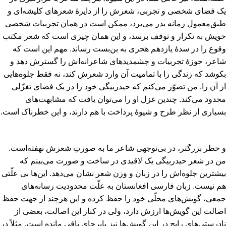
یک فضای شخصی و تجربی‌، شعرش را از دایرۀ شعرهای کلیشه‌ای و
طبق‌معمول زمانه بدر می‌برد، ممکن است در همان تجربیات شخصی
خویش به تکرار و توقف برسد، و این همان چیزی است که شعر مکتب
وقوع را در سدۀ یازدهم هجری به بن‌بست رساند. مهم این است که
شاعر، حوزۀ تجربیات و چشمدیدهای شاعرانه‌اش را گسترش دهد و
بکوشد که زندگی را با تمامیت آن وارد شعرش کند، نه فقط جلوه‌هایی
از آن را. من تصوّر می‌کنم که حیدربیگی خود را در یک فضای تغزّلی
محدود می‌کند. چندین غزل او را می‌توان یافت که مشابهت‌های
بسیاری از نظر طرح و شیوۀ پرداخت با هم دارند، و این خطرناک است‌.
و خطر بزرگتر، در بی‌توجهی شاعر ما به صورت‌ِ شعرش نهفته‌است‌.
من در شعر حیدربیگی یک لاقیدی در ساخت و صورت می‌بینم که
بیشترین جلوه‌اش را در زبان و وزن شعر نشان می‌دهد. این‌ها بی علّتی
هم نیست‌. زبان فارسی افغانستان به علّت محدودیت رسانه‌های
جمعی‌، گویش‌های محلّی خود را حفظ کرده و این هرچند از جهت حفظ
اصالت این گویش‌ها ارزش دارد، ولی در کنار این اصالت‌، بعضی از
نادرستی‌های رایج در این گویش‌ها نیز پابرجای باقی مانده است‌. مثلاً در