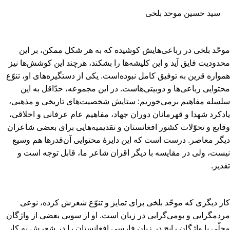
سید حسین موحد بلخی
موحّد بلخی در رباعی‌هایش کوشیده که به هر شکل ممکن‌، بر این
محدودیت فایق آید و این کلیشه‌ها را بشکند، هرچند این کوشش‌ها نیز
همواره قرین به توفیق کامل نبوده‌است‌. یکی از دستگیره‌های او، تنوّع
محتوایی رباعی‌ها و دوبیتی‌هاست‌. در این مجموعه‌، حدّاقل به این
سلسله مفاهیم برمی‌خوریم‌: ستایش شخصیت‌های تاریخی و مذهبی‌،
یادکرد شهدا و قهرمانان دوران جهاد، مفاهیم عام عرفانی و اخلاقی‌،
وقایع و تحوّلات کشور افغانستان و تقدیمیه‌هایی برای بعضی شاعران
دیگر معاصر. درست است که این دایرۀ محتوایی آن‌قدرها هم وسیع
نیست‌، ولی در مقایسه با دیگر اقران شاعر ما، قابل توجه است و
تقدیر.
کار دیگری که موحّد بلخی برای تمایز و تنوّع شعرش کرده‌، نوعی
مردمگرایی و بومی‌گرایی در زبان است‌. او از سویی بعضی از واژگان
محلّی یا واژگان رایج در زبان فارسی افغانستان را در شعرش به کار