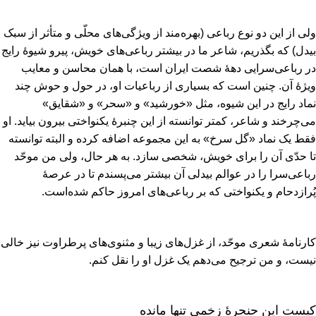
ولی از این دو نوع رباعی (بهره‌مند از ویژگی‌های محلّی و متأثر از سبک
بیدل‌) که بگذریم‌، شاعر ما در بیشتر رباعی‌های خویش‌، پیرو شیوۀ رایج
در رباعی‌سرایی دهۀ شصت ایران است‌، با همان محاسن و معایب
ویژۀ آن‌. چنین است که بسیاری از رباعیات او، در حول و حوش چند
نماد رایج در این شیوه‌، مثل «خورشید» و «سحر» و «شقایق‌»
می‌چرخند و شاعر، کمتر توانسته از این چنبرۀ یکنواختی بیرون بیاید. او
فقط یک نماد «گل سرخ‌» به این مجموعه اضافه کرده و البته توانسته
تا حدّی آن را برای خویش‌، شخصی سازد. به هر حال‌، ولی من موحّد
رباعی‌سرا را در عوالم بیدلی آن بیشتر می‌پسندم تا در عرصۀ
پُرازدحام و یکنواختی که بر رباعی‌های امروز حاکم شده‌است‌.
کارنامۀ شعری موحّد، از غزل‌های زیبا و مثنوی‌های پرطراوت نیز خالی
نیست‌، و من ترجیح می‌دهم یک غزل او را نقل کنم‌.
کیست این حنجرۀ زخمی تنها مانده‌