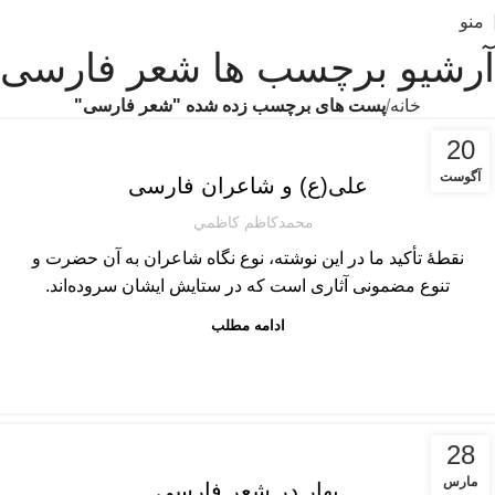
منو
آرشیو برچسب ها شعر فارسی
خانه
پست های برچسب زده شده "شعر فارسی"
مطالب ادبی
20
آگوست
علی(ع) و شاعران فارسی
محمدكاظم كاظمي
نقطۀ تأکید ما در این نوشته‌، نوع نگاه شاعران به آن حضرت و
تنوع مضمونی آثاری است که در ستایش ایشان سروده‌اند.
ادامه مطلب
مطالب ادبی
28
مارس
بهار در شعر فارسی