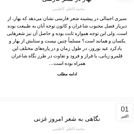
محمدكاظم كاظمي
سیرى اجمالى در پیشینه شعر فارسى نشان مى‏‌دهد که بهار، از
دیرباز فصل محبوب شاعران و کانون توجه آنان به طبیعت بوده
است. ولى این توجه همواره ثابت بوده و حاصل آن نیز شعرهایى
یکسان و همانند است؟ مسلماً چنین نیست و ستایش از بهار و
یادکرد عید نوروز، در طول زمان و در پاره‏‌هاى مختلف این
قلمرو زبانى، با فراز و فرود و تفاوت در طرز نگاه شاعران
همراه بوده است…
ادامه مطلب
,
مطالب ادبی
نقد و نگاه
01
اکتبر
نگاهی به شعر امروز غزنی
محمدكاظم كاظمي