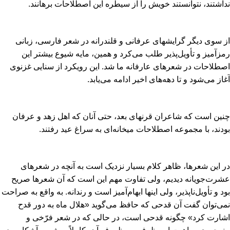
نداشتند، نتوانستند خویش را از سیطره این اصطلاحات برهانند.
از سوى دیگر گرایشهاى عرفانى و قلندرانه در شعر فارسى، زبانى
رمزآمیز و تأویل‏‌پذیر طلب مى‏‌کرد و همین، مایه شیوع بیشتر این
اصطلاحات در شعرهاى عارفانه ما شد. این رویکرد از سنایى غزنوى
آغاز مى‏‌شود و تا دهه‏‌هاى اخیر ادامه مى‏‌یابد.
چنین است که شاعران قرنهاى بعد، حتى آنان که اهل زهد و عرفان
بودند، با مجموعه اصطلاحات میخانه‏‌اى به سراغ عید رفتند.
در این شعرها، ظاهر کلام بسیار نزدیک است به آنچه در شعرهاى
عشرت‏‌جویانه دیدیم، ولى تفاوت مهم این است که آن شعرها صریح
بود و تأویل‏‌ناپذیر، ولى اینها ابهام‏‌آمیز است و رندانه. به واقع به صراحت
نمى‏‌توان گفت آن قدحى که حافظ مى‏‌گوید «هلال ماه به دور قدح
اشارت کرد» چگونه قدحى است، در حالى که در شعر فرّخى و