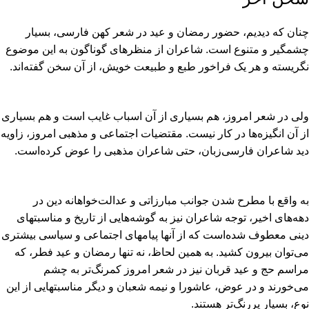
چنان که دیدیم، حضور رمضان و عید در شعر کهن فارسى، بسیار
چشمگیر و متنوع است. شاعران از منظرهاى گوناگون به این موضوع
نگریسته و هر یک فراخور طبع و طبیعت خویش، از آن سخن گفته‏‌اند.
ولى در شعر امروز، هم بسیارى از آن اسباب غایب است و هم بسیارى
از آن انگیزه‏‌ها در کار نیست. مقتضیات اجتماعى و مذهبى امروز، زاویه
دید شاعران فارسى‏‌زبان، حتى شاعران مذهبى را عوض کرده‏‌است.
به واقع با مطرح شدن جوانب مبارزاتى و عدالت‏‌خواهانه دین در
دهه‏‌هاى اخیر، توجه شاعران نیز به گوشه‏‌هایى از تاریخ و مناسبتهاى
دینى معطوف شده‏‌است که از آنها پیامهاى اجتماعى و سیاسى بیشترى
مى‏‌توان بیرون کشید. به همین لحاظ، نه تنها رمضان و عید فطر، که
مراسم حج و عید قربان نیز در شعر امروز کمرنگ‏‌تر به چشم
مى‏‌خورند و در عوض، عاشورا و نیمه شعبان و دیگر مناسبتهایى از این
نوع، بسیار پررنگ‏‌تر هستند.