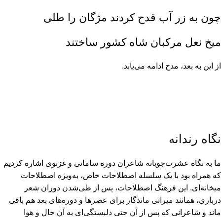
چون به زر آب قدح کردند مژگان را طلى
میخ نعل مرکبان شاه کشور ساختند
از این به بعد، مدح ادامه مى‏‌یابد.
نگاه رندانه
ما به نگاه عشرت‏‌جویانه شاعران دوره سامانى و غزنوى اشاره کردیم
که همراه بود با یک سلسله اصطلاحات خاص، به‏‌ویژه اصطلاحات
میخانه‏‌اى. این فرهنگ اصطلاحات، پس از طى‏‌شدن دوران شعر
دربارى، همانند میراثى ماندگار براى عصرها و دوره‏‌هاى بعد هم باقى
ماند و شاعرانى که پس از آن حتى دلبستگى‏‌اى به آن حال و هوا