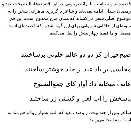
قصیده‏‌اند و متناسب با ارائه تریبونى. در این قصیده‏‌ها، البته بحث عید و
رمضان چندان ادامه نمى‏‌یابد و شاعر با گریزى ماهرانه، سخن را به
موضوع اصلى شعر مى‏‌کشاند که همان مدح ممدوح است. این هم
نمونه‏‌اى از خاقانى شروانى براى این گونه شعر، که قصیده‏‌اى است
مفصل و ما فقط چهار بیتش را نقل مى‏‌کنیم.
صبح‏‌خیزان کز دو دو عالم خلوتى برساختند
مجلسى بر یاد عید از خلد خوشتر ساختند
هاتف میخانه داد آواز کاى جمع‏‌الصبوح
پاسخش را آب لعل و کشتى زر ساختند
شاعر پس از چند بیت در وصف عید که البته بسیار زیبا و هنرمندانه
است، به اینجا مى‏‌رسد