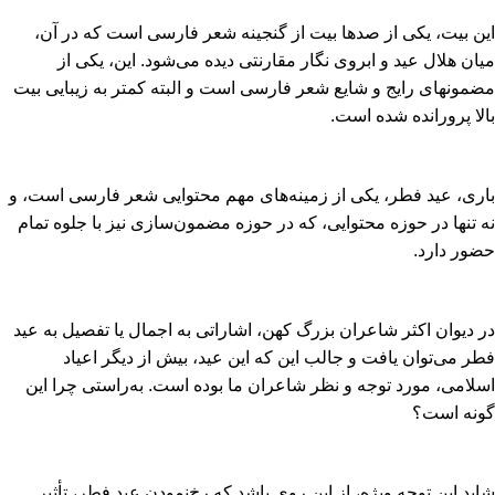
این بیت، یکى از صدها بیت از گنجینه شعر فارسى است که در آن،
میان هلال عید و ابروى نگار مقارنتى دیده مى‏‌شود. این، یکى از
مضمونهاى رایج و شایع شعر فارسى است و البته کمتر به زیبایى بیت
بالا پرورانده شده است.
بارى، عید فطر، یکى از زمینه‏‌هاى مهم محتوایى شعر فارسى است، و
نه تنها در حوزه محتوایى، که در حوزه مضمون‏‌سازى نیز با جلوه تمام
حضور دارد.
در دیوان اکثر شاعران بزرگ کهن، اشاراتى به اجمال یا تفصیل به عید
فطر مى‏‌توان یافت و جالب این که این عید، بیش از دیگر اعیاد
اسلامى، مورد توجه و نظر شاعران ما بوده است. به‏‌راستى چرا این
گونه است؟
شاید این توجه ویژه، از این روى باشد که رخ‏‌نمودن عید فطر، تأثیر