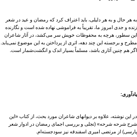
به هر حال و به هر دلیلى، باید اعتراف کرد که رمضان و عید در شعر
زنده و جدى امروز ما، تقریباً به فراموشى نهاده شده است و نگارنده
این سطور، هرچه به محفوظات خویش سر مى‏‌کشد، در آثار شاعران
مطرح و برجسته این چند دهه، اثرى از پرداختن به این موضوع نمى‏‌یابد.
اگر هم چنین آثارى باشد، مسلماً بسیار اندک و انگشت‏‌شمار است.
یادآورى:
در این نوشته، علاوه بر دیوانهاى شاعران مورد بحث، از کتاب «این
شرح شرحه شرحه» (تجلى و بررسى اجماى رمضان در ادوار شعر
پارسى) از مرتضى امیرى اسفندقه نیز سودجسته‏‌ام.