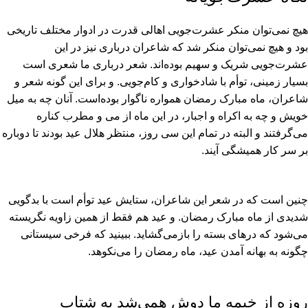
هیچ نمى‏‌توان منکر عشرت‏‌جویى اهالى قدرت در ادوار مختلف تاریخى
بود و هیچ نمى‏‌توان منکر شد که شاعران دربارى نیز در این
عشرت‏‌جویى شریک و سهیم بوده‏‌اند. شعر دربارى ما شعرى است
بسیار زمینى، توأم با شادخوارى و کام‏‌جویى. و براى این گونه شعر و
شاعران، ماه مبارک رمضان همواره ناگوار بوده‏‌است. آنان چه به میل
خویش و چه به اکراه و اجبار، در این ماه از مى و مطرب کناره
مى‏‌گرفتند و البته در تمام این سى روز، منتظر هلال عید بودند تا دوباره
بر سر کار همیشگى آیند.
چنین است که در شعر این شاعران، ستایش عید توأم است با بدگویى
شدیدى از ماه مبارک رمضان. و عید هم فقط از همین زاویه نگریسته
مى‏‌شود که درهاى بسته را بازمى‏‌گشاید. ببینید که فرخى سیستانى
چگونه به بهانه آمدن عید، ماه رمضان را مى‏‌نکوهد.
روزه از خیمه ما دوش همى‏‌شد به شتاب