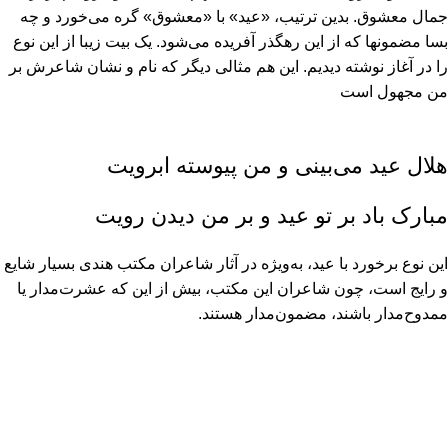
جمال معشوق. بدین ترتیب، «عید» با «معشوق» گره مى‏‌خورد و چه
بسا مضمونها که از این رهگذر آفریده مى‏‌شود. یک بیت زیبا از این نوع
را در آغاز نوشته دیدیم. این هم مثالى دیگر که نام و نشان شاعرش بر
من مجهول است
هلال عید مى‏‌بینى و من پیوسته ابرویت
مبارک باد بر تو عید و بر من دیدن رویت
این نوع برخورد با عید، به‏‌ویژه در آثار شاعران مکتب هندى بسیار شایع
و رایج است، چون شاعران این مکتب، بیش از این که عشرت‏‌مدار یا
ممدوح‏‌مدار باشند، مضمون‏‌مدار هستند.