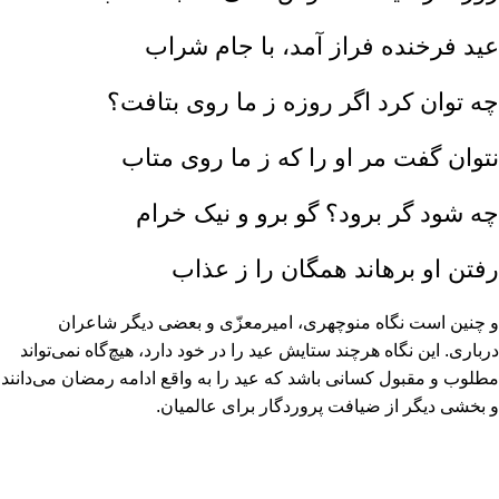
عید فرخنده فراز آمد، با جام شراب
چه توان کرد اگر روزه ز ما روى بتافت؟
نتوان گفت مر او را که ز ما روى متاب
چه شود گر برود؟ گو برو و نیک خرام
رفتن او برهاند همگان را ز عذاب
و چنین است نگاه منوچهرى، امیرمعزّى و بعضى دیگر شاعران
دربارى. این نگاه هرچند ستایش عید را در خود دارد، هیچ‏‌گاه نمى‏‌تواند
مطلوب و مقبول کسانى باشد که عید را به واقع ادامه رمضان مى‏‌دانند
و بخشى دیگر از ضیافت پروردگار براى عالمیان.