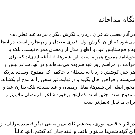
نگاه مداحانه
در آثار بعضى شاعران دربارى، نگرش دیگرى نیز به عید فطر دیده
مى‏‌شود که از آن نگرش اول، قدرى معتدل‏‌تر و بهنجارتر است. در اینجا
به واقع ستایش عید، با اظهار ملال از رمضان همراه نیست، بلکه با
خوشامد ممدوح همراه است. این شعرها، غالباً قصایدى‏‌اند که براى
قرائت در مراسم روز عید سروده مى‏‌شده‏‌اند و در آنها، شاعر بیش از
هر چیز، کوشش دارد تا به سلطان یا حاکمى که ممدوح اوست، تبریکى
شایسته و فراخور حال بگوید و در نهایت نیز سخن را به مدح او بکشاند.
محور اصلى این شعرها، تقابل رمضان و عید نیست، بلکه تقارن عید و
ممدوح است. چنین است که اینجا برخورد شاعر با رمضان ملایم‏‌تر و
براى ما قابل تحمل‏‌تر است.
در آثار خاقانى، انورى، محتشم کاشانى و بعضى دیگر قصیده‏‌سرایان، از
این گونه شعرها مى‏‌توان یافت و البته چنان که گفتیم، اینها غالباً