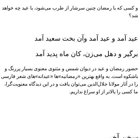
و کسى که با رمضان چنین سرشار از طرب مى‏‌شود، با عید چه خواهد
شد؟
عید آمد و عید آمد وآن بخت سعید آمد
برگیر و دهل مى‏‌زن، کان ماه پدید آمد
حضور رمضان و عید در دیوان شمس و مثنوى معنوى بسیار پررنگ و
باشکوه است. به واقع بهترین «رمضانیه»ها «عیدانه»هاى شعر فارسى
را در آثار مولانا جلال‏‌الدین مى‏‌توان یافت و در این دیدگاه معنویت‏‌گرا،
ما کسى را بالاتر از او سراغ نداریم.
سخن آخر