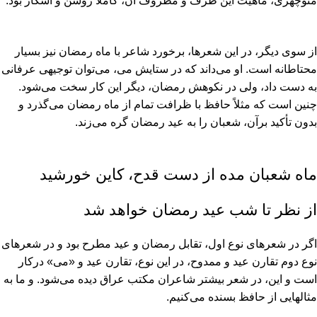
منوچهرى، ماهیت این ظرف و مظروف آن، کاملاً روشن و آشکار بود.
از سوى دیگر، در این شعرها، برخورد شاعر با ماه رمضان نیز بسیار
محتاطانه است. او مى‏‌داند که در ستایش مى، مى‏‌توان توجیهى عرفانى
به دست داد، ولى در نکوهش رمضان، دیگر این کار سخت مى‏‌شود.
چنین است که مثلاً حافظ با ظرافت تمام از ماه رمضان مى‏‌گذرد و
بدون تأکید برآن، شعبان را به عید رمضان گره مى‏‌زند.
ماه شعبان مده از دست قدح، کاین خورشید
از نظر تا شب عید رمضان خواهد شد
اگر در شعرهاى نوع اول، تقابل رمضان و عید مطرح بود و در شعرهاى
نوع دوم تقارن عید و ممدوح، در این نوع، تقارن عید و «مى» درکار
است و این، در شعر بیشتر شاعران مکتب عراق دیده مى‏‌شود. و ما به
مثالهایى از حافظ بسنده مى‏‌کنیم.