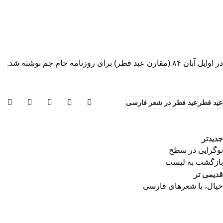
در اوایل آبان ۸۴ (مقارن عید فطر) براى روزنامه جام جم نوشته شد.
عید فطر
عید فطر در شعر فارسی
جدیدتر
نوگرایى در سطح
بازگشت به لیست
قدیمی تر
خیال، با شعرهای فارسی
کلیه حقوق برای سایت محمدکاظم کاظمی محفوظ است - 2025