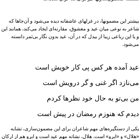
بیشتر این مضمونها، در غزلهاى عاشقانه دیده مى‏‌شود و آن‏‌جاها که
شاعر به نوعى میان عید و معشوق، مقارنه‏‌اى ایجاد مى‏‌کند، همانند این
و یا این رباعى زیبا از بیدل که در آن، عید بدون نگار بى‏‌ثمر دانسته
مى‏‌شود.
عید آمده هر کس پى کار خویش است
مى‏‌نازد اگر غنى و گر درویش است
من بى‏‌تو به حال خود نظرها کردم
دیدم که هنوزم رمضان در پیش است
یکى از دستگیره‏‌هاى مهم شاعران براى این مضمون‏‌سازى، تشابه
«هلال» و «ابرو» است. هلال، نشانه مهم عید است و ابرو هم از ارکان