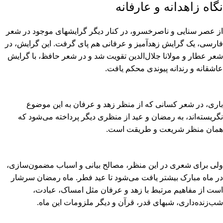
نگاه زاهدانه و عارفانه
از عصر سنایى و ناصرخسرو، در کنار دیگر گرایشهاى موجود در شعر
فارسى، یک گرایش زهدآمیز و عرفانى هم پاى گرفت. این گرایش، در
شعر عطار و مولانا جلال‏‌الدین تقویت شد و در شعر حافظ، با گرایش
عاشقانه و رندانه پیوندى محکم یافت.
بارى، در شعر کسانى که از منظر زهد و عرفان به این موضوع
نگریسته‏‌اند، به رمضان و عید از منظرى دیگر پرداخته مى‏‌شود که
همان منظر شریعت و طریقت است.
ولى براى شعرى در این منظر، مصالح بیانى و اسباب مضمون‏‌سازى،
در ماه مبارک بیشتر یافت مى‏‌شود تا عید فطر. ماه رمضان سرشار
است از مفاهیم مرتبط با زهد و عرفان مثل امساک، عبادت،
شب‏‌زنده‏‌دارى، شبهاى قدر، قرآن و دیگر ملزومات این ماه.