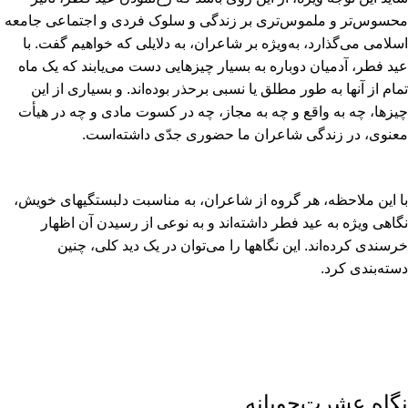
محسوس‏‌تر و ملموس‏‌ترى بر زندگى و سلوک فردى و اجتماعى جامعه
اسلامى مى‏‌گذارد، به‏‌ویژه بر شاعران، به دلایلى که خواهیم گفت. با
عید فطر، آدمیان دوباره به بسیار چیزهایى دست مى‏‌یابند که یک ماه
تمام از آنها به طور مطلق یا نسبى برحذر بوده‏‌اند. و بسیارى از این
چیزها، چه به واقع و چه به مجاز، چه در کسوت مادى و چه در هیأت
معنوى، در زندگى شاعران ما حضورى جدّى داشته‏‌است.
با این ملاحظه، هر گروه از شاعران، به مناسبت دلبستگیهاى خویش،
نگاهى ویژه به عید فطر داشته‏‌اند و به نوعى از رسیدن آن اظهار
خرسندى کرده‏‌اند. این نگاهها را مى‏‌توان در یک دید کلى، چنین
دسته‏‌بندى کرد.
نگاه عشرت‏‌جویانه