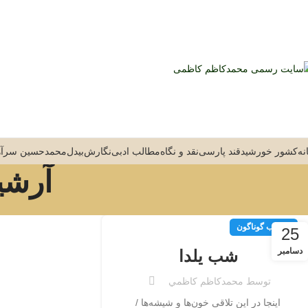
نه
کشور خورشید
قند پارسی
نقد و نگاه
مطالب ادبی
نگارش
بیدل
محمدحسین سرآه
آرشی
مطالب گوناگون
25
دسامبر
شب یلدا
توسط
محمدكاظم كاظمي
اینجا در این تلاقی خون‌ها و شیشه‌ها /