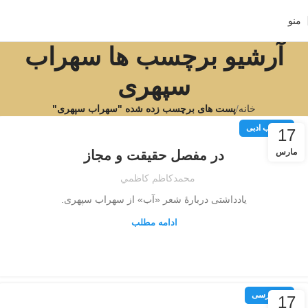
منو
آرشیو برچسب ها سهراب
سپهری
خانه
پست های برچسب زده شده "سهراب سپهری"
مطالب ادبی
17
مارس
در مفصل حقیقت و مجاز
محمدكاظم كاظمي
یادداشتی دربارهٔ شعر «آب» از سهراب سپهری.
ادامه مطلب
قند پارسی
17