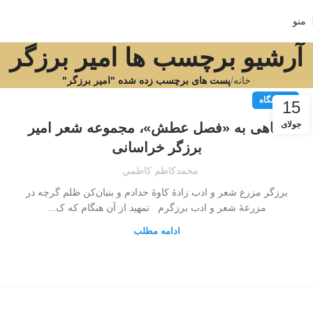
منو
آرشیو برچسب ها امیر برزگر
خانه
پست های برچسب زده شده "امیر برزگر"
نقد و نگاه
15
جولای
نگاهی به «فصل عطش‌»، مجموعه شعر امیر
برزگر خراسانی‌
محمدكاظم كاظمي
برزگر مزرع شعر و ادب‌ زادۀ کاوۀ حدادم و بنیان‌کن ظلم‌ گرچه در
مزرعۀ شعر و ادب برزگرم‌ تمهید از آن هنگام که ک...
ادامه مطلب