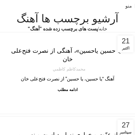
منو
آرشیو برچسب ها آهنگ
خانه
پست های برچسب زده شده "آهنگ"
دسته‌بندی نشده
21
اکتبر
«یا حسین یاحسین»، آهنگی از نصرت فتح‌علی
خان
محمدكاظم كاظمي
آهنگ “یا حسین، یا حسین” از نصرت فتح‌علی خان
ادامه مطلب
محمدحسین سرآهنگ
27
سپتامبر
از عزّت و خواری نه امید است و نه بیمم‌