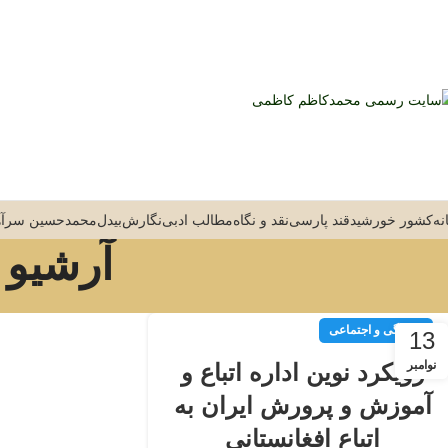
نه
کشور خورشید
قند پارسی
نقد و نگاه
مطالب ادبی
نگارش
بیدل
محمدحسین سرآه
آرشیو
فرهنگی و اجتماعی
13
نوامبر
رویکرد نوین اداره اتباع و
آموزش و پرورش ایران به
اتباع افغانستانی