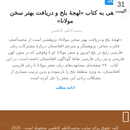
نقد و نگاه
31
آگوست
نگاهی به کتاب «لهجۀ بلخ و دریافت بهتر سخن
مولانا»
محمدكاظم كاظمي
«لهجۀ بلخ و دریافت بهتر سخن مولانا» پژوهشی است از محمدآصف
فکرت شاعر، پژوهشگر و مترجم افغانستان دربارۀ مشترکات زبان
فارسی رایج در بلخ امروز و شعر مولانا. او با وقوفی که بر متون کهن
فارسی و نیز زبان فارسی نقاط گوناگون افغانستان داشته است، در این
کتاب ۲۷۰ صفحه‌ای مشابهت‌های زبان شعر مولانا با زبان فارسی
افغانستان، به ویژه منطقۀ بلخ را بازنموده و بدین ترتیب بسیاری از
مشکلات زبانی این شعر را حل کرده است.
ادامه مطلب
کلیه حقوق برای سایت محمدکاظم کاظمی محفوظ است - 2025