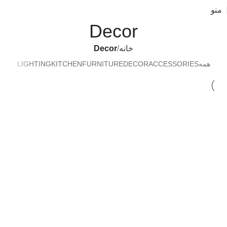
منو
Decor
خانه
Decor
همه
ACCESSORIES
DECOR
FURNITURE
KITCHEN
LIGHTING
Decor
Et vestibulum quis a suspendisse
Decor
Rhoncus quisque sollicitudin