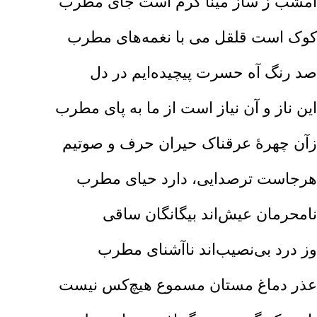
امشب ز ساز مینا گرم است جای مطرب‌
کوک است قلقل می با نغمه‌های مطرب‌
صد رنگ آه حسرت پیچیده‌ایم در دل‌
این ناز و آن نیاز است از ما به پای مطرب‌
زآن چهرهٔ عرقناک حیران حرف و صوتیم‌
هرجاست ترصدایی‌، دارد حیای مطرب‌
نامحرمان عیش‌اند بیگانگان ساقی‌
وز درد بی‌نصیب‌اند ناآشنای مطرب‌
عذر دماغ مستان مسموع هیچ‌کس نیست